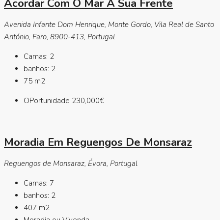
Acordar Com O Mar À Sua Frente
Avenida Infante Dom Henrique, Monte Gordo, Vila Real de Santo
António, Faro, 8900-413, Portugal
Camas:
2
banhos:
2
75
m2
OPortunidade
230,000€
Moradia Em Reguengos De Monsaraz
Reguengos de Monsaraz, Évora, Portugal
Camas:
7
banhos:
2
407
m2
Moradia ou Vivenda